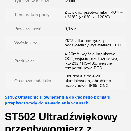
Typ przetworników:
Dusić
Zacisk na przetworniku: -40℉ ~
Temperatura pracy:
+248℉ (-40℃ ~ +120℃)
Powtarzalność:
0,15%
20*2, alfanumeryczny,
Wyświetlacz:
podświetlany wyświetlacz LCD
4-20mA, wyjście impulsowe
OCT, wyjście przekaźnikowe,
Produkcja:
RS-232 / RS-485, wejście
temperaturowe RTD
Obudowa z odlewu
Obudowa nadajnika:
aluminiowego, obrabiana
maszynowo, IP65, CNC
ST502 Ultrasonic Flowmeter dla dokładnego pomiaru
przepływu wody do nawadniania w rurach
ST502 Ultradźwiękowy
przepływomierz z