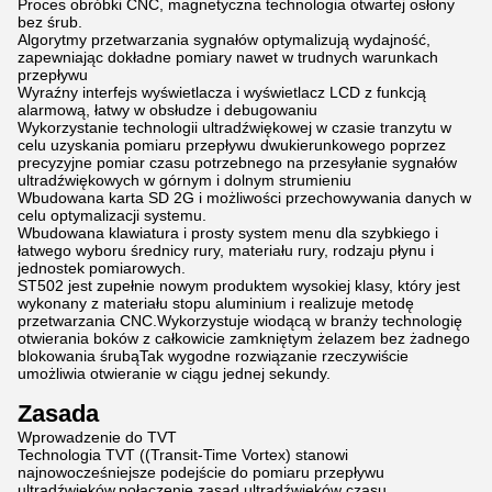
Proces obróbki CNC, magnetyczna technologia otwartej osłony
bez śrub.
Algorytmy przetwarzania sygnałów optymalizują wydajność,
zapewniając dokładne pomiary nawet w trudnych warunkach
przepływu
Wyraźny interfejs wyświetlacza i wyświetlacz LCD z funkcją
alarmową, łatwy w obsłudze i debugowaniu
Wykorzystanie technologii ultradźwiękowej w czasie tranzytu w
celu uzyskania pomiaru przepływu dwukierunkowego poprzez
precyzyjne pomiar czasu potrzebnego na przesyłanie sygnałów
ultradźwiękowych w górnym i dolnym strumieniu
Wbudowana karta SD 2G i możliwości przechowywania danych w
celu optymalizacji systemu.
Wbudowana klawiatura i prosty system menu dla szybkiego i
łatwego wyboru średnicy rury, materiału rury, rodzaju płynu i
jednostek pomiarowych.
ST502 jest zupełnie nowym produktem wysokiej klasy, który jest
wykonany z materiału stopu aluminium i realizuje metodę
przetwarzania CNC.Wykorzystuje wiodącą w branży technologię
otwierania boków z całkowicie zamkniętym żelazem bez żadnego
blokowania śrubąTak wygodne rozwiązanie rzeczywiście
umożliwia otwieranie w ciągu jednej sekundy.
Zasada
Wprowadzenie do TVT
Technologia TVT ((Transit-Time Vortex) stanowi
najnowocześniejsze podejście do pomiaru przepływu
ultradźwięków,połączenie zasad ultradźwięków czasu