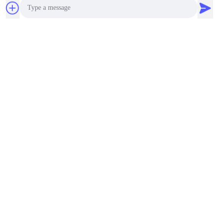
Photo
Video Call
Audio Call
Tags:
ręczny ultradźwiękowy przepływomierz
Klampa na przepływometrze