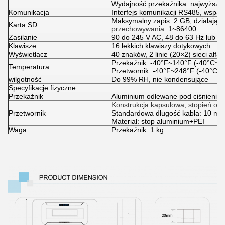
Wydajność przekaźnika: najwyższ
Komunikacja
Interfejs komunikacji RS485, wspar
Maksymalny zapis: 2 GB, działając
Karta SD
przechowywania
: 1~86400
Zasilanie
90 do 245 V AC, 48 do 63 Hz lub 2
Klawisze
16 lekkich klawiszy dotykowych
Wyświetlacz
40 znaków, 2 linie (20×2) sieci al
Przekaźnik: -40°F~140°F (-40°C~6
Temperatura
Przetwornik: -40°F~248°F (-40°C~
wilgotność
Do 99% RH, nie kondensujące
Specyfikacje fizyczne
Przekaźnik
Aluminium odlewane pod ciśnienie
Konstrukcja kapsułowa, stopień oc
Przetwornik
Standardowa długość kabla: 10 m
Materiał: stop aluminium+PEI
Waga
Przekaźnik: 1 kg