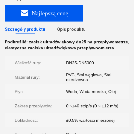
Najlepszą cenę
Szczegóły produktu
Opis produktu
Podkreślić:
zacisk ultradźwiękowy dn25 na przepływometrze
,
elastyczna zaciska ultradźwiękowa przepływoomierza
Wielkość rury:
DN25-DN5000
PVC, Stal węglowa, Stal
Materiał rury:
nierdzewna
Płyn:
Woda, Woda morska, Olej
Zakres przepływów:
0 ~±40 stóp/s (0 ~ ±12 m/s)
Dokładność:
±0,5% wartości mierzonej