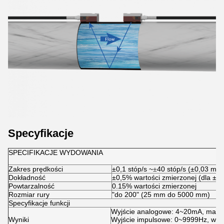
Specyfikacje
SPECIFIKACJE WYDOWANIA
Zakres prędkości
±0,1 stóp/s ~
±
40 stóp/s (±0,03 m/s
Dokładność
±0,5% wartości zmierzonej (dla ±1,
Powtarzalność
0.15% wartości zmierzonej
Rozmiar rury
"do 200" (25 mm do 5000 mm)
Specyfikacje funkcji
Wyjście analogowe: 4~20mA, maks
Wyniki
Wyjście impulsowe: 0~9999Hz, wyj