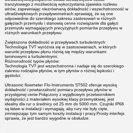
tranzytowego z możliwością wykorzystania zjawiska rozlewu
wirów, zapewniając niezrównaną dokładność i wszechstronność w
ultradźwiękowych przepływometrach.sprawiają, że są one
odpowiednie do szerokiego zakresu zastosowań w różnych
gałęziach przemysłu i stanowią cenne rozwiązanie dla gałęzi
przemysłu wymagających precyzyjnych pomiarów przepływu w
różnych warunkach przepływu.
Zwiększona dokładność w przepływach turbulentnych:
Technologia TVT wyróżnia się w zastosowaniach, w których
warunki przepływu płynu różnią się między warunkami
laminowymi a turbulentnymi.
Różnorodność typów płynów:
Technologia TVT jest wszechstronna i nadaje się do szerokiego
zakresu rodzajów płynów, w tym płynów o różnej lepkości i
gęstości.
Ultrasonic flowmeter Flo-Instruments ST502 oferuje wysoką
dokładność i powtarzalność pomiaru przepływu płynów w
przystępnej cenie.Połączony z wyjątkowym przetwornikiem
wydajności z materiałem wysokiej klasy przemysłowej, jest
idealny dla rur o średnicy od 25 mm do 5000 mm. Czujniki IP68
są łatwe w instalacji i wymagają, aby rury nie były cięte,
zmniejszając tym samym koszty instalacji i pracy.Prosty interfejs
sprawia, że jest bardzo wygodne w obsłudze.