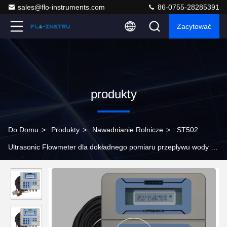
sales@flo-instruments.com
86-0755-28285391
Zacytować
produkty
Do Domu
>
Produkty
>
Nawadnianie Rolnicze
>
ST502
Ultrasonic Flowmeter dla dokładnego pomiaru przepływu wody do
nawadniania w rurach