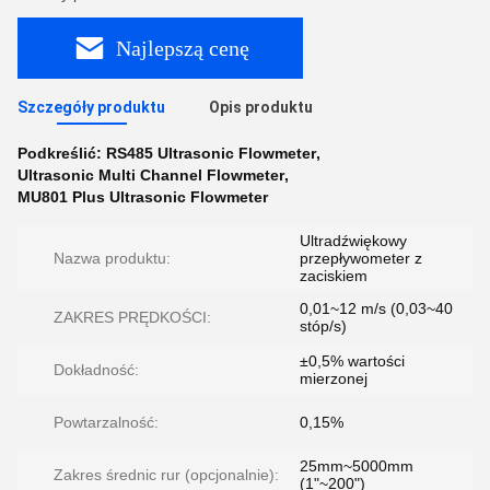
Najlepszą cenę
Szczegóły produktu
Opis produktu
Podkreślić:
RS485 Ultrasonic Flowmeter
,
Ultrasonic Multi Channel Flowmeter
,
MU801 Plus Ultrasonic Flowmeter
Ultradźwiękowy
Nazwa produktu:
przepływometer z
zaciskiem
0,01~12 m/s (0,03~40
ZAKRES PRĘDKOŚCI:
stóp/s)
±0,5% wartości
Dokładność:
mierzonej
Powtarzalność:
0,15%
25mm~5000mm
Zakres średnic rur (opcjonalnie):
(1"~200")