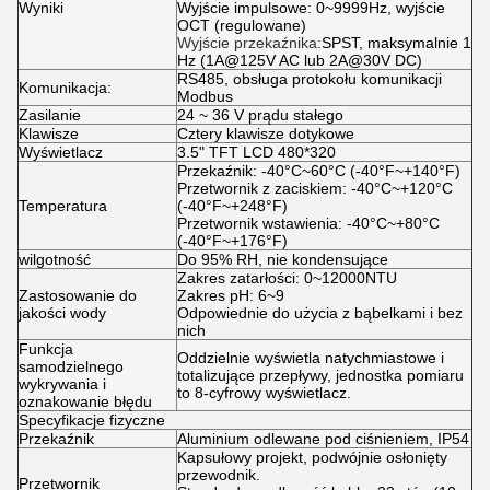
Wyniki
Wyjście impulsowe: 0~9999Hz, wyjście
OCT (regulowane)
Wyjście przekaźnika:
SPST, maksymalnie 1
Hz (1A@125V AC lub 2A@30V DC)
RS485, obsługa protokołu komunikacji
Komunikacja:
Modbus
Zasilanie
24 ~ 36 V prądu stałego
Klawisze
Cztery klawisze dotykowe
Wyświetlacz
3.5" TFT LCD 480*320
Przekaźnik: -40°C~60°C (-40°F~+140°F)
Przetwornik z zaciskiem: -40°C~+120°C
Temperatura
(-40°F~+248°F)
Przetwornik wstawienia: -40°C~+80°C
(-40°F~+176°F)
wilgotność
Do 95% RH, nie kondensujące
Zakres zatarłości: 0~12000NTU
Zastosowanie do
Zakres pH: 6~9
jakości wody
Odpowiednie do użycia z bąbelkami i bez
nich
Funkcja
Oddzielnie wyświetla natychmiastowe i
samodzielnego
totalizujące przepływy, jednostka pomiaru
wykrywania i
to 8-cyfrowy wyświetlacz.
oznakowanie błędu
Specyfikacje fizyczne
Przekaźnik
Aluminium odlewane pod ciśnieniem, IP54
Kapsułowy projekt, podwójnie osłonięty
przewodnik.
Przetwornik