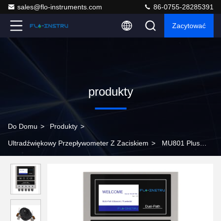
sales@flo-instruments.com
86-0755-28285391
Zacytować
produkty
Do Domu
>
Produkty
>
Ultradźwiękowy Przepływometer Z Zaciskiem
>
MU801 Plus
Różnica czasu Zasada pomiaru czasu Ultrasonic Flowmeter Multi
Channel