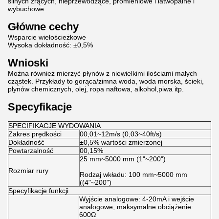
silnych żrących, nieprzewodzące, promieniowe i łatwopalne i
wybuchowe.
Główne cechy
Wsparcie wielościeżkowe
Wysoka dokładność: ±0,5%
Wnioski
Można również mierzyć płynów z niewielkimi ilościami małych
cząstek. Przykłady to gorąca/zimna woda, woda morska, ścieki,
płynów chemicznych, olej, ropa naftowa, alkohol,piwa itp.
Specyfikacje
SPECIFIKACJE WYDOWANIA
Zakres prędkości
00,01~12m/s (0,03~40ft/s)
Dokładność
±0,5% wartości zmierzonej
Powtarzalność
00,15%
25 mm~5000 mm (1"~200")
Rozmiar rury
Rodzaj wkładu: 100 mm~5000 mm
((4"~200")
Specyfikacje funkcji
Wyjście analogowe: 4-20mA i wejście
analogowe, maksymalne obciążenie:
600Ω