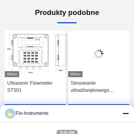
Produkty podobne
Wideo
Wideo
Ultrasonic Flowmeter
Stosowanie
ST501
ultradźwiękowego
przepływometra do wody
morskiej
Najlepszą cenę
Najlepszą cenę
Flo-Instruments
9:42 AM