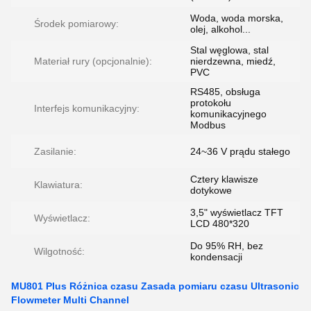
Woda, woda morska,
Środek pomiarowy:
olej, alkohol...
Stal węglowa, stal
Materiał rury (opcjonalnie):
nierdzewna, miedź,
PVC
RS485, obsługa
protokołu
Interfejs komunikacyjny:
komunikacyjnego
Modbus
Zasilanie:
24~36 V prądu stałego
Cztery klawisze
Klawiatura:
dotykowe
3,5" wyświetlacz TFT
Wyświetlacz:
LCD 480*320
Do 95% RH, bez
Wilgotność:
kondensacji
MU801 Plus Różnica czasu Zasada pomiaru czasu Ultrasonic
Flowmeter Multi Channel